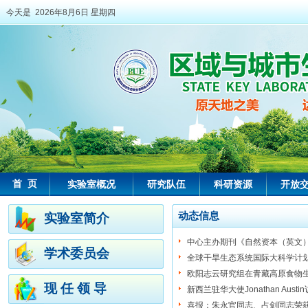
今天是 2026年8月6日 星期四
首 页
实验室概况
研究队伍
科研资源
开放
动态信息
实验室简介
中心主办期刊《自然资本（英文
学术委员会
全球干旱生态系统国际大科学计划（
欧阳志云研究组在青藏高原食物
现 任 领 导
新西兰驻华大使Jonathan Aus
喜报：朱永官同志、占剑同志荣获