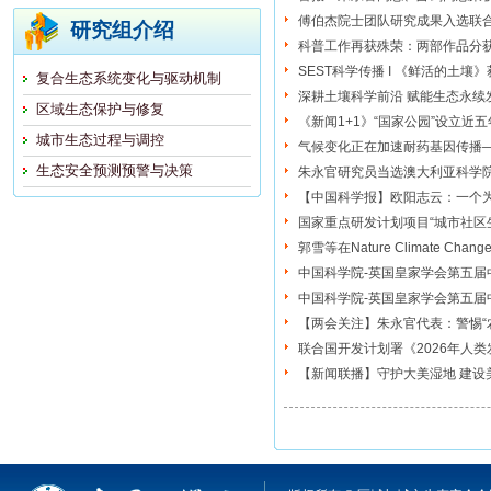
傅伯杰院士团队研究成果入选联
研究组介绍
科普工作再获殊荣：两部作品分
SEST科学传播 I 《鲜活的土壤
复合生态系统变化与驱动机制
深耕土壤科学前沿 赋能生态永续
区域生态保护与修复
《新闻1+1》“国家公园”设立近五
城市生态过程与调控
气候变化正在加速耐药基因传播
生态安全预测预警与决策
朱永官研究员当选澳大利亚科学
【中国科学报】欧阳志云：一个为
国家重点研发计划项目“城市社区
郭雪等在Nature Climate
中国科学院-英国皇家学会第五届
中国科学院-英国皇家学会第五届
【两会关注】朱永官代表：警惕“
联合国开发计划署《2026年人
【新闻联播】守护大美湿地 建设