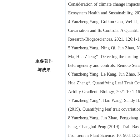
Consideration of climate change impacts 
Ecosystem Health and Sustainability, 20
4 Yanzheng Yang, Guikun Gou, Wei Li, 
Covariation and Its Controls: A Quantita
Research-Biogeosciences, 2021, 126:1-1
5 Yanzheng Yang, Ning Qi, Jun Zhao, 
Ma, Hua Zheng*. Detecting the turning p
重要著作
heterogeneity and controls. Remote Sens
与成果
6 Yanzheng Yang, Le Kang, Jun Zhao, N
Hua Zheng*. Quantifying Leaf Trait Cova
Aridity Gradient. Biology, 2021 10:1-16
7 Yanzheng Yang*, Han Wang, Sandy Harr
(2019). Quantifying leaf trait covariati
8 Yanzheng Yang, Jun Zhao, Pengxiang
Pang, Changhui Peng (2019). Trait-Based
Frontiers in Plant Science. 10, 908. DO