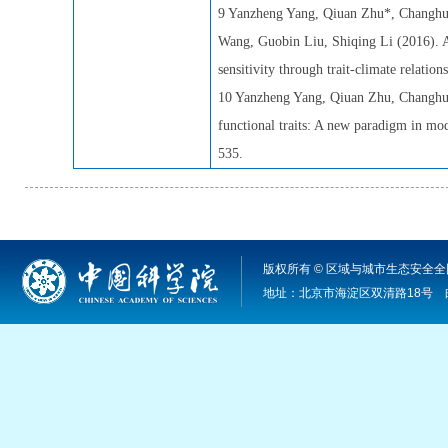
9 Yanzheng Yang, Qiuan Zhu*, Changhu
Wang, Guobin Liu, Shiqing Li (2016). A 
sensitivity through trait-climate relation
10 Yanzheng Yang, Qiuan Zhu, Changhui
functional traits: A new paradigm in mo
535.
版权所有 © 区域与城市生态安全全国
地址：北京市海淀区双清路18号 邮编：