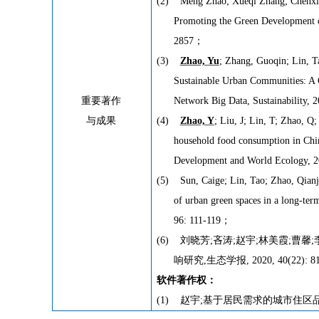
(2)
Meng Zhao; Xueqi Zhang; Chenx
Promoting the Green Development of
2857
；
(3)
Zhao, Yu
; Zhang, Guoqin; Lin, T
Sustainable Urban Communities: A Co
重要著作
Network Big Data, Sustainability, 
与成果
(4)
Zhao, Y
; Liu, J; Lin, T; Zhao, Q
household food consumption in China
Development and World Ecology, 2
(5)
Sun, Caige; Lin, Tao; Zhao, Qian
of urban green spaces in a long-ter
96: 111-119
；
(6)
刘晓芳
;
吝涛
;
赵宇
;
林美霞
;
曹馨
;
响研究
,
生态学报
, 2020, 40(22): 
软件著作权：
(1)
赵宇
;
基于居民需求的城市住区